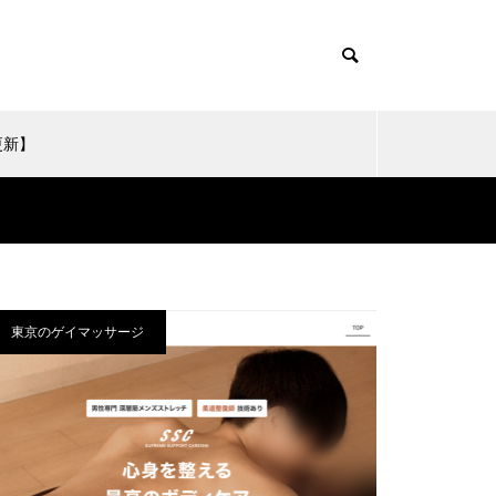
更新】
ent/themes/muum_tcd085/functions/menu.php
ent/themes/muum_tcd085/functions/menu.php
東京のゲイマッサージ