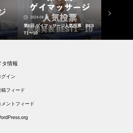
2024.04.24
2024.04.21
第6回 ゲイマッサージ人気投票 BES
第6回 ゲイ
T1〜10
T11〜20
メタ情報
ログイン
投稿フィード
コメントフィード
ordPress.org